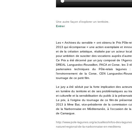
Une autre façon d’explorer un territoire.
Entrer
Les « Archives du sensible » ont obtenu le Prix Pôle-r
2013 qui récompense « une action exemplaire et innovan
et de la création artistique, réalisée par un acteur local 
pour ambition de susciter des vocations auprès d’autre
Ce Prix a été décerné par un jury composé de l’Agenc
DREAL Languedoc-Roussillon, PACA et Corse, les 3 ré
partenaires techniques du Pôle-relais lagunes 
l’environnement de la Corse, CEN Languedoc-Roussil
tournage de ce petit film.
Le jury a été séduit par la forte implication des acteur
en lumière du territoire et de ses problématiques au tr
et culturelle et la sensibilisation du public à la préserv
Le prix, à l’origine du tournage de ce film de présenta
2013 à Mme Bat, vice-présidente de la commission cul
de la Narbonnaise en Méditerranée, à l’occasion de la
de Camargue.
http://www.pole-lagunes.org/actualites/infos-des-lagunes
naturel-regional-de-la-narbonnaise-en-mediterra